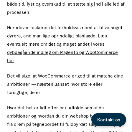
både tid, lyst og overskud til at sætte sig ind i alle led af
processen.
Herudover risikerer det forholdsvis nemt at blive noget
dyrere, end man lige oprindeligt planlagde.
Læs
eventuelt mere om det og meget andet i vores
dybdegående indlæg om Magento og WooCommerce
her
.
Det vil sige, at WooCommerce er god til at matche dine
ambitioner — næsten uanset hvor store eller
forsigtige, de er.
Hvor det halter lidt efter er i udfoldelsen af de
ambitioner og hvordan du din webshop bedst kommer
Kontakt os
fra drøm på tegnebordet til fuldbyrdet salgsværktøj og