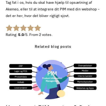
Tag fat i os, hvis du skal have hjælp til opsætning af
Akeneo, eller til at integrere dit PIM med din webshop –
det er her, hvor det bliver rigtigt sjovt.
Rate this item:
Submit Rating
Rating:
5.0
/5. From 2 votes.
Related blog posts
Hvad
er
et
PIM-
system?
Og
bør
jeres
webshop