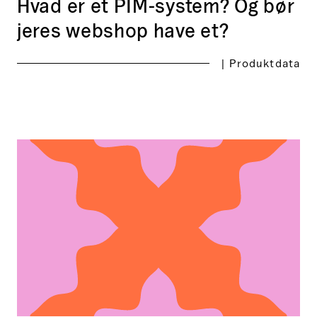
Hvad er et PIM-system? Og bør
have
jeres webshop have et?
et?
|
Produktdata
Høks
hedder
nu
era.