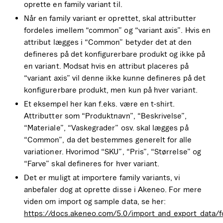
oprette en family variant til.
Når en family variant er oprettet, skal attributter
fordeles imellem “common” og “variant axis”. Hvis en
attribut lægges i “Common” betyder det at den
defineres på det konfigurerbare produkt og ikke på
en variant. Modsat hvis en attribut placeres på
“variant axis” vil denne ikke kunne defineres på det
konfigurerbare produkt, men kun på hver variant.
Et eksempel her kan f.eks. være en t-shirt.
Attributter som “Produktnavn”, “Beskrivelse”,
“Materiale”, “Vaskegrader” osv. skal lægges på
“Common”, da det bestemmes generelt for alle
variationer. Hvorimod “SKU”, “Pris”, “Størrelse” og
“Farve” skal defineres for hver variant.
Det er muligt at importere family variants, vi
anbefaler dog at oprette disse i Akeneo. For mere
viden om import og sample data, se her:
https://docs.akeneo.com/5.0/import_and_export_data/fo