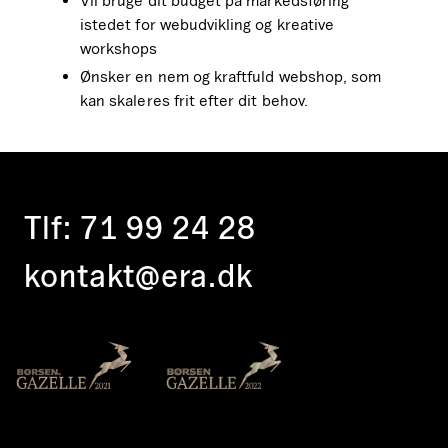
Vil bruge dit budget på markedsføring
istedet for webudvikling og kreative
workshops
Ønsker en nem og kraftfuld webshop, som
kan skaleres frit efter dit behov.
Tlf:
71 99 24 28
kontakt@era.dk