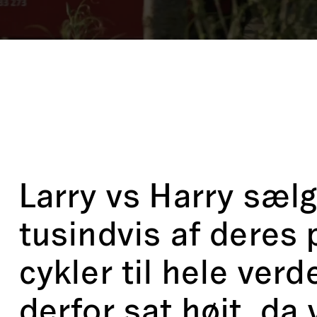
Larry vs Harry sælg
tusindvis af deres 
cykler til hele verd
derfor sat højt, da 