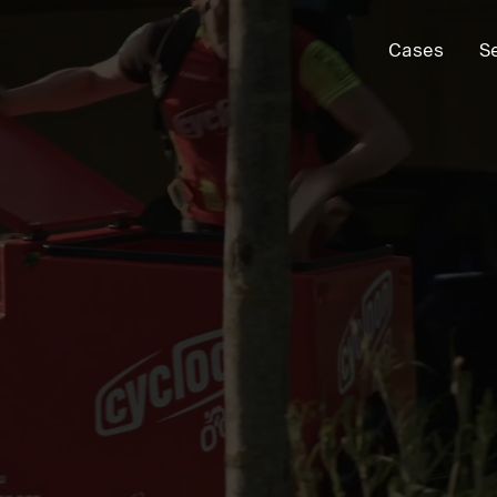
Cases
S