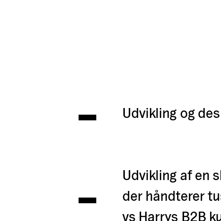
-
Udvikling og de
-
Udvikling af en
der håndterer tus
vs Harrys B2B k