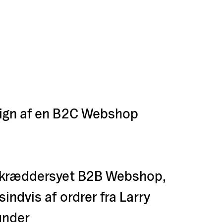
sign af en B2C Webshop
 skræddersyet B2B Webshop,
indvis af ordrer fra Larry
under