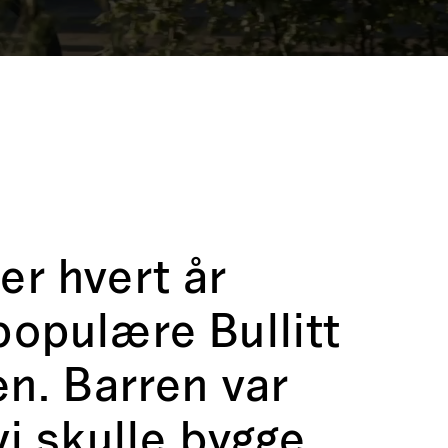
er hvert år
populære Bullitt
en. Barren var
vi skulle bygge