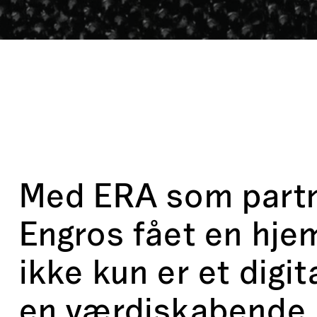
Med ERA som partn
Engros fået en hje
ikke kun er et digit
en værdiskabende 