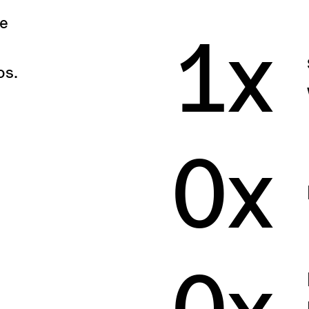
de
1
x
os.
0
x
0
x