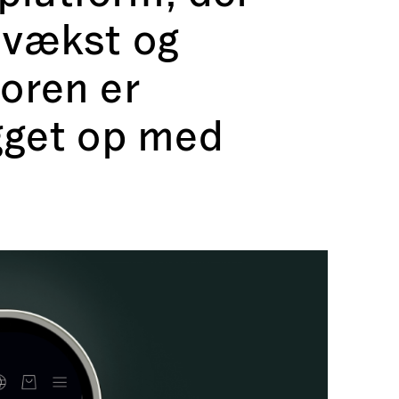
 vækst og
toren er
get op med