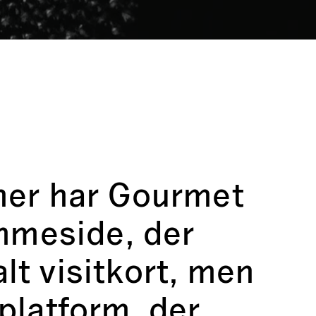
er har Gourmet
mmeside, der
alt visitkort, men
platform, der