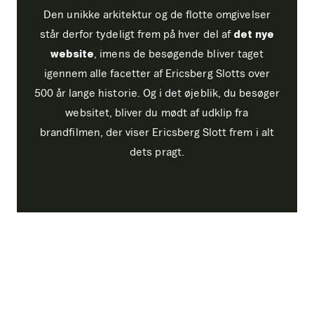
Den unikke arkitektur og de flotte omgivelser
står derfor tydeligt frem på hver del af
det nye
website
, imens de besøgende bliver taget
igennem alle facetter af Ericsberg Slotts over
500 år lange historie. Og i det øjeblik, du besøger
websitet, bliver du mødt af udklip fra
brandfilmen, der viser Ericsberg Slott frem i alt
dets pragt.