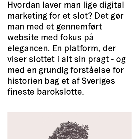
Hvordan laver man lige digital
marketing for et slot? Det gør
man med et gennemført
website med fokus på
elegancen. En platform, der
viser slottet i alt sin pragt - og
med en grundig forståelse for
historien bag et af Sveriges
fineste barokslotte.