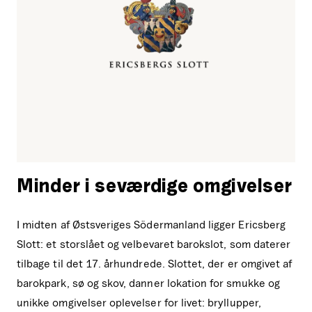
Minder i seværdige omgivelser
I midten af Østsveriges Södermanland ligger Ericsberg
Slott: et storslået og velbevaret barokslot, som daterer
tilbage til det 17. århundrede. Slottet, der er omgivet af
barokpark, sø og skov, danner lokation for smukke og
unikke omgivelser oplevelser for livet: bryllupper,