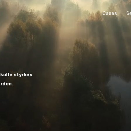
Cases
S
kulle styrkes
rden.