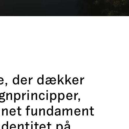
e, der dækker
ignprincipper,
linet fundament
identitet på