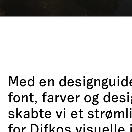
Med en designguid
font, farver og des
skabte vi et strøm
for Difkos visuelle 