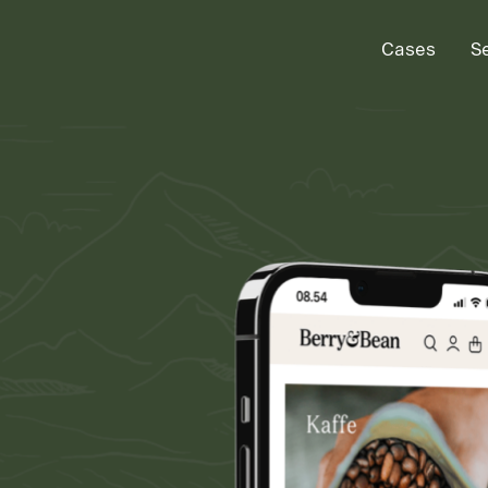
Cases
S