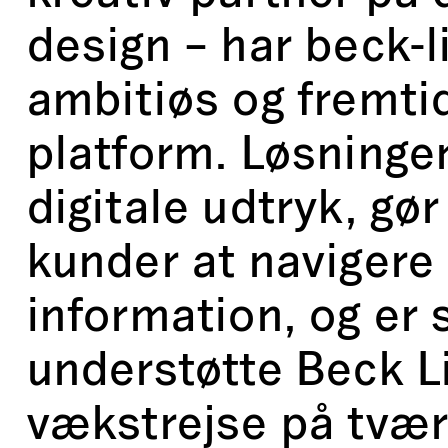
design – har beck-l
ambitiøs og fremtid
platform. Løsninge
digitale udtryk, gør
kunder at navigere 
information, og er s
understøtte Beck L
vækstrejse på tvær