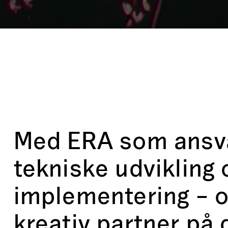
Med ERA som ansva
tekniske udvikling
implementering – 
kreativ partner på 