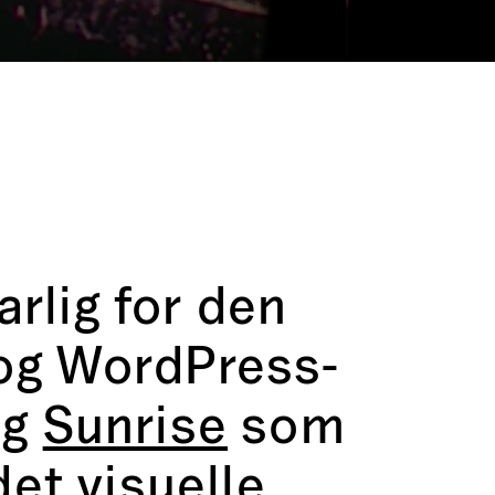
rlig for den
 og WordPress-
og
Sunrise
som
det visuelle