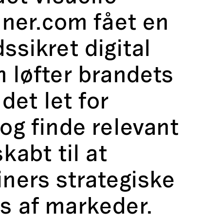
iner.com fået en
ssikret digital
n løfter brandets
 det let for
og finde relevant
kabt til at
iners strategiske
s af markeder.