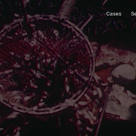
Cases
S